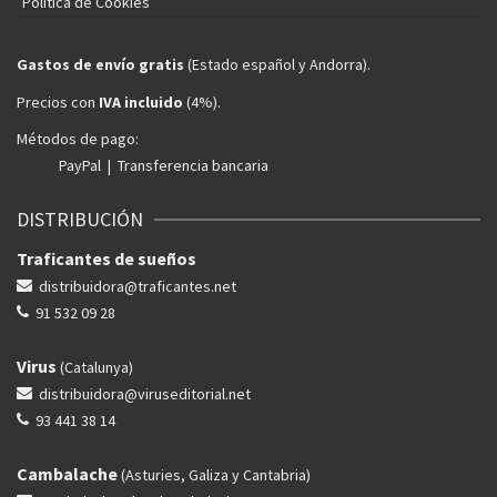
Política de Cookies
Gastos de envío gratis
(Estado español y Andorra).
Precios con
IVA incluido
(4%).
Métodos de pago:
PayPal | Transferencia bancaria
DISTRIBUCIÓN
Traficantes de sueños
distribuidora@traficantes.net
91 532 09 28
Virus
(Catalunya)
distribuidora@viruseditorial.net
93 441 38 14
Cambalache
(Asturies, Galiza y Cantabria)