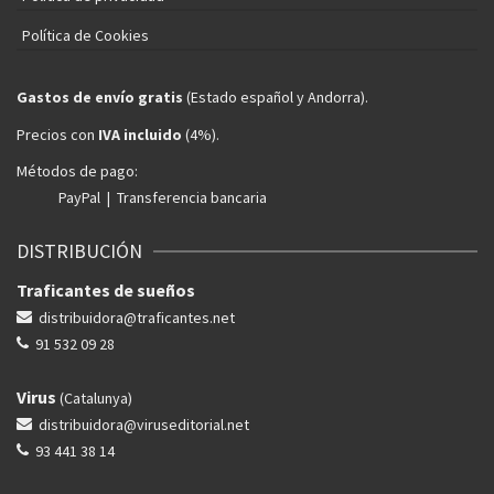
Política de Cookies
Gastos de envío gratis
(Estado español y Andorra).
Precios con
IVA incluido
(4%).
Métodos de pago:
PayPal | Transferencia bancaria
DISTRIBUCIÓN
Traficantes de sueños
distribuidora@traficantes.net
91 532 09 28
Virus
(Catalunya)
distribuidora@viruseditorial.net
93 441 38 14