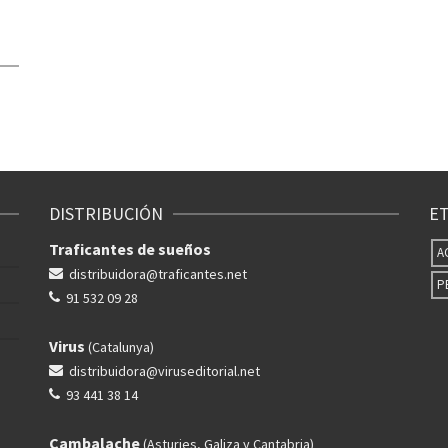
DISTRIBUCIÓN
E
Traficantes de sueños
A
distribuidora@traficantes.net
P
91 532 09 28
Virus
(Catalunya)
distribuidora@viruseditorial.net
93 441 38 14
Cambalache
(Asturies, Galiza y Cantabria)