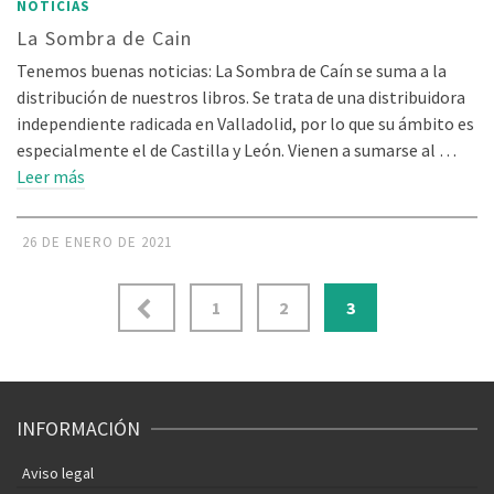
NOTICIAS
La Sombra de Cain
Tenemos buenas noticias: La Sombra de Caín se suma a la
distribución de nuestros libros. Se trata de una distribuidora
independiente radicada en Valladolid, por lo que su ámbito es
especialmente el de Castilla y León. Vienen a sumarse al …
Leer más
26 DE ENERO DE 2021
Paginación
1
2
3
de
entradas
INFORMACIÓN
Aviso legal