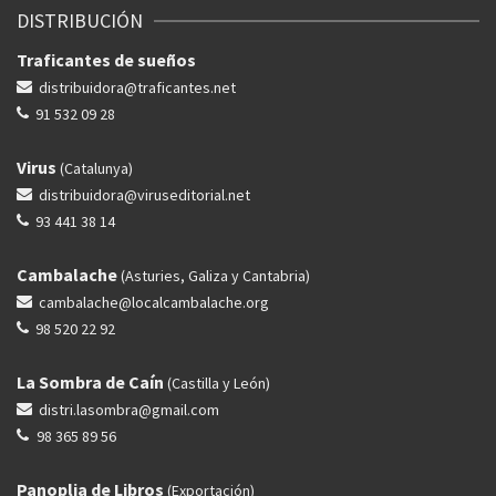
DISTRIBUCIÓN
Traficantes de sueños
distribuidora@traficantes.net
91 532 09 28
Virus
(Catalunya)
distribuidora@viruseditorial.net
93 441 38 14
Cambalache
(Asturies, Galiza y Cantabria)
cambalache@localcambalache.org
98 520 22 92
La Sombra de Caín
(Castilla y León)
distri.lasombra@gmail.com
98 365 89 56
Panoplia de Libros
(Exportación)