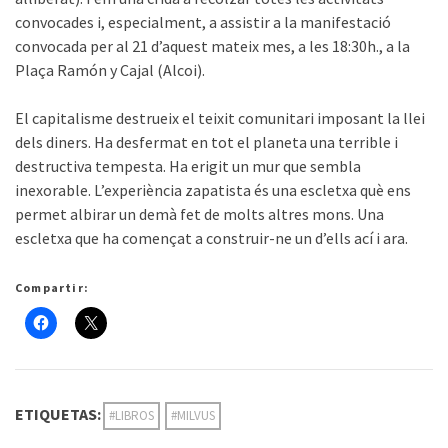
convocades i, especialment, a assistir a la manifestació
convocada per al 21 d’aquest mateix mes, a les 18:30h., a la
Plaça Ramón y Cajal (Alcoi).
El capitalisme destrueix el teixit comunitari imposant la llei
dels diners. Ha desfermat en tot el planeta una terrible i
destructiva tempesta. Ha erigit un mur que sembla
inexorable. L’experiència zapatista és una escletxa què ens
permet albirar un demà fet de molts altres mons. Una
escletxa que ha començat a construir-ne un d’ells ací i ara.
Compartir:
ETIQUETAS:
#LIBROS
#MILVUS