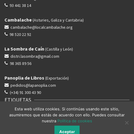
93 441 38 14
Cambalache
(Asturies, Galiza y Cantabria)
cambalache@localcambalache.org
98 520 22 92
La Sombra de Caín
(Castilla y León)
distri.lasombra@gmail.com
98 365 89 56
Panoplia de Libros
(Exportación)
pedidos@lapanoplia.com
(+34) 91 300 43 90
ETIQUETAS
Esta web utiliza cookies. Si continúas usando este sitio,
ACTUALIDAD
HISTORIA
LUCHAS
PENSAMIENTO
PERIFERIAS
asumiremos que estás de acuerdo con ello. Puedes consultar
POESIA
VALENCIÀ
nuestra
Política de cookies
Aceptar