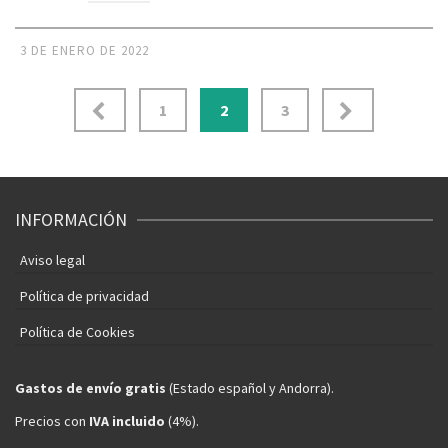
3 DE ENERO DE 2022
Paginación
1
2
3
de
entradas
INFORMACIÓN
Aviso legal
Política de privacidad
Política de Cookies
Gastos de envío gratis
(Estado español y Andorra).
Precios con
IVA incluido
(4%).