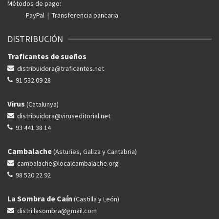
Métodos de pago:
PayPal | Transferencia bancaria
DISTRIBUCIÓN
Traficantes de sueños
distribuidora@traficantes.net
91 532 09 28
Virus
(Catalunya)
distribuidora@viruseditorial.net
93 441 38 14
Cambalache
(Asturies, Galiza y Cantabria)
cambalache@localcambalache.org
98 520 22 92
La Sombra de Caín
(Castilla y León)
distri.lasombra@gmail.com