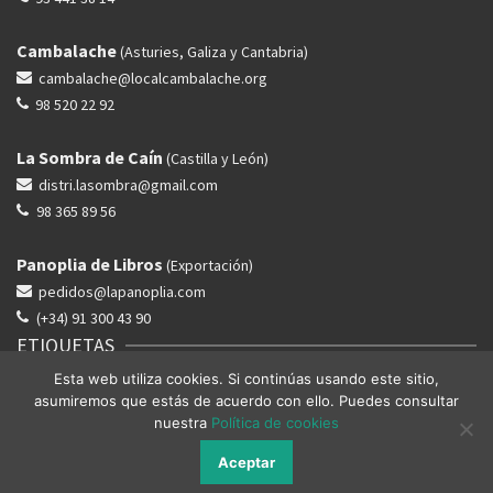
Cambalache
(Asturies, Galiza y Cantabria)
cambalache@localcambalache.org
98 520 22 92
La Sombra de Caín
(Castilla y León)
distri.lasombra@gmail.com
98 365 89 56
Panoplia de Libros
(Exportación)
pedidos@lapanoplia.com
(+34) 91 300 43 90
ETIQUETAS
Esta web utiliza cookies. Si continúas usando este sitio,
ACTUALIDAD
HISTORIA
LUCHAS
PENSAMIENTO
PERIFERIAS
asumiremos que estás de acuerdo con ello. Puedes consultar
POESIA
VALENCIÀ
nuestra
Política de cookies
Aceptar
© 2026 Editorial Milvus